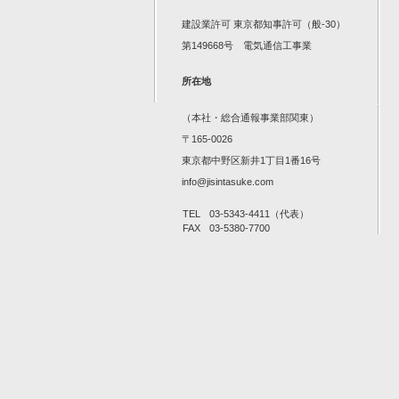
建設業許可 東京都知事許可（般-30）
第149668号 電気通信工事業
所在地
（本社・総合通報事業部関東）
〒165-0026
東京都中野区新井1丁目1番16号
info@jisintasuke.com
TEL
03-5343-4411（代表）
FAX
03-5380-7700